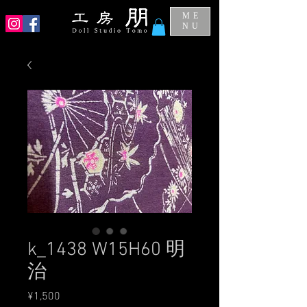
ME
NU
k_1438 W15H60 明
治
Price
¥1,500