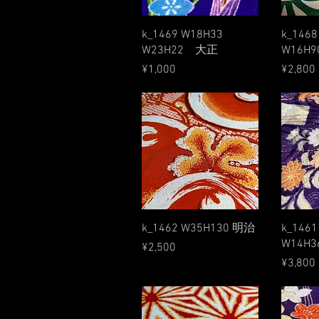
Quick View
k_1469 W18H33
k_1468
W23H22 大正
W16H9
Price
Price
¥1,000
¥2,800
Quick View
k_1462 W35H130 明治
k_1461
W14H3
Price
¥2,500
Price
¥3,800