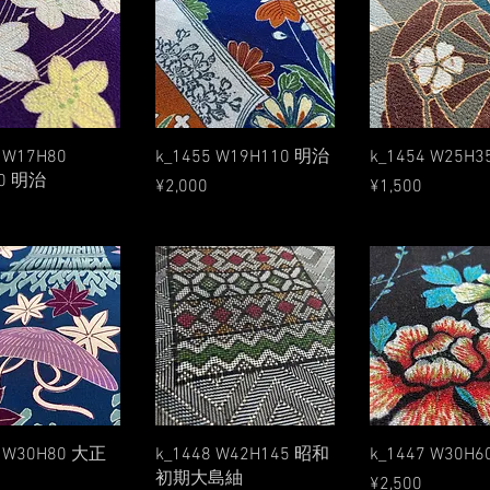
Quick View
Quick View
Quick Vie
 W17H80
k_1455 W19H110 明治
k_1454 W25H
0 明治
Price
Price
¥2,000
¥1,500
Quick View
Quick View
Quick Vie
9 W30H80 大正
k_1448 W42H145 昭和
k_1447 W30H
初期大島紬
Price
¥2,500