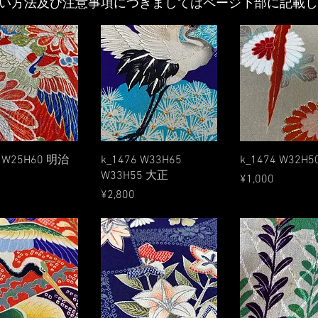
払い方法及び注意事項につきましてはページ下部に記載
Quick View
Quick View
Quick Vie
8 W25H60 明治
k_1476 W33H65
k_1474 W32H
W33H55 大正
Price
¥1,000
Price
¥2,800