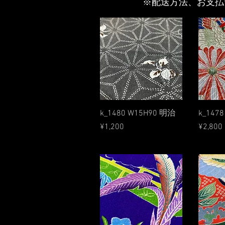
​※配送方法、お支
Quick View
k_1480 W15H90 明治
k_147
Price
Price
¥1,200
¥2,800