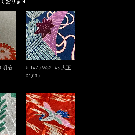
しております
w
Quick View
50 明治
k_1470 W32H45 大正
Price
¥1,000