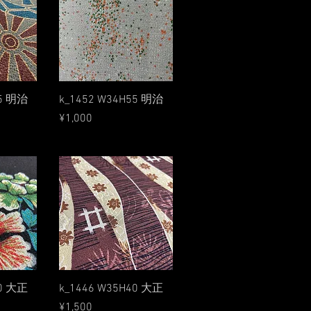
w
Quick View
35 明治
k_1452 W34H55 明治
Price
¥1,000
w
Quick View
60 大正
k_1446 W35H40 大正
Price
¥1,500