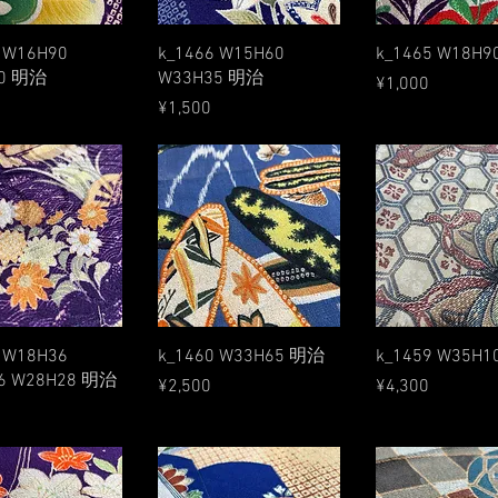
Quick View
Quick View
Quick Vie
 W16H90
k_1466 W15H60
k_1465 W18H
0 明治
W33H35 明治
Price
¥1,000
Price
¥1,500
Quick View
Quick View
Quick Vie
 W18H36
k_1460 W33H65 明治
k_1459 W35H
6 W28H28 明治
Price
Price
¥2,500
¥4,300