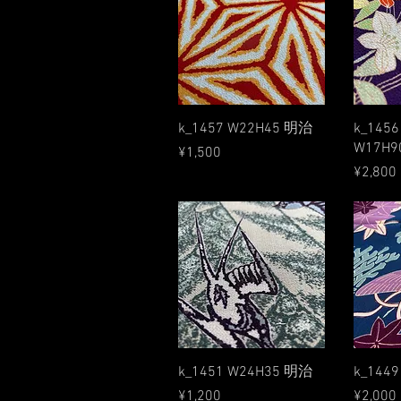
Quick View
k_1457 W22H45 明治
k_1456
W17H9
Price
¥1,500
Price
¥2,800
Quick View
k_1451 W24H35 明治
k_144
Price
Price
¥1,200
¥2,000